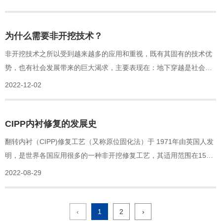
为什么需要非开挖技术？
非开挖技术之所以受到越来越多的应用和重视，既有其固有的技术优
势，也有社会发展带来的巨大渴求，主要表现在：地下穿越是社会发
展的必然要求。无论是各行业部门规划不到位，协调不好，还是基建
2022-12-02
发展需要，新的地下设施总在不断增加，这时要么开挖，要么非开
挖，必然选择其一。
CIPP内衬修复的发展史
翻转内衬（CIPP)修复工艺（又称原位固化法）于 1971年由英国人发
明，是世界各国应用很多的一种非开挖修复工艺，其适用范围在150
毫米至2700毫米口径的管道翻新修复上
2022-08-29
‹
1
2
›