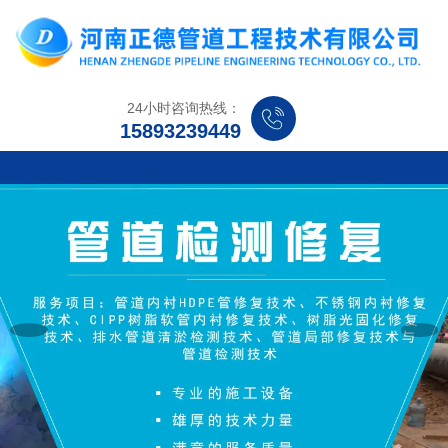
24小时咨询热线：
15893239449