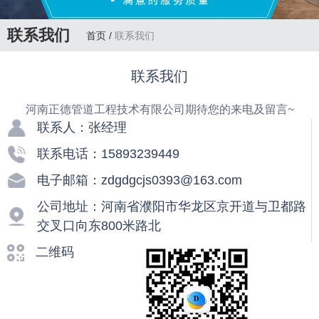
联系我们
首页
/
联系我们
联系我们
河南正德管道工程技术有限公司期待您的来电及留言~
联系人：张经理
联系电话：15893239449
电子邮箱：zdgdgcjs0393@163.com
公司地址：河南省濮阳市华龙区京开道与卫都路
交叉口向东800米路北
二维码