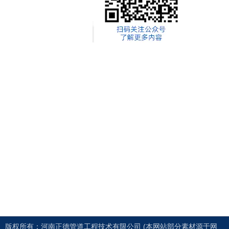
版权所有：河南正德管道工程技术有限公司 (本网站部分素材源于网