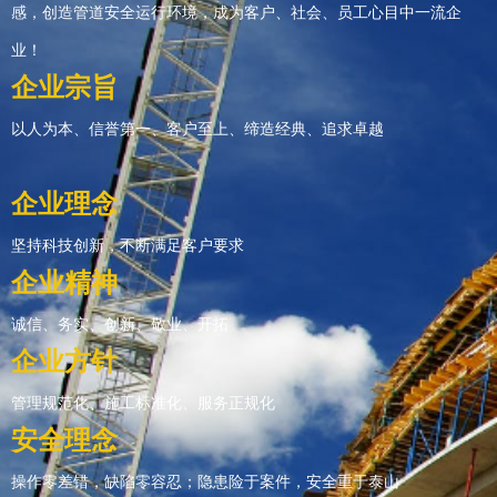
感，创造管道安全运行环境，成为客户、社会、员工心目中一流企
业！
企业宗旨
以人为本、信誉第一、客户至上、缔造经典、追求卓越
企业理念
坚持科技创新，不断满足客户要求
企业精神
诚信、务实、创新、敬业、开拓
企业方针
管理规范化、施工标准化、服务正规化
安全理念
操作零差错，缺陷零容忍；隐患险于案件，安全重于泰山